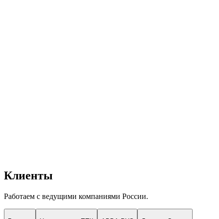
•
Споры с естественными монополиями в сфере
железнодорожного транспорта
•
Споры из договоров поставок транспорта и подряда на
обслуживание и ремонт тягового подвижного состава
•
Консалтинг в сфере тарифного регулирования
•
Вопросы нарушения природоохранного
законодательства
Чем помогаем:
•
Представление интересов в судебных спорах
•
Юридическое сопровождение текущей деятельности
Связанные практики:
Арбитраж
Природоохрана
Корпоративное право
Смотреть примеры проектов
Клиенты
Работаем с ведущими компаниями России.