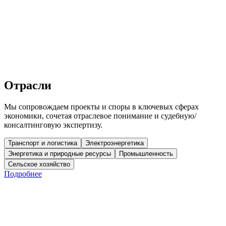
Подробнее о практике
Международный арбитраж
Разрешение трансграничных споров и исполнение решений.
Арбитраж
Трансграничные споры
Исполнение
Подробнее о практике
Отрасли
Мы сопровождаем проекты и споры в ключевых сферах
экономики, сочетая отраслевое понимание и судебную/
консалтинговую экспертизу.
Транспорт и логистика
Электроэнергетика
Энергетика и природные ресурсы
Промышленность
Сельское хозяйство
Подробнее
Транспорт и логистика
Типовые ситуации: