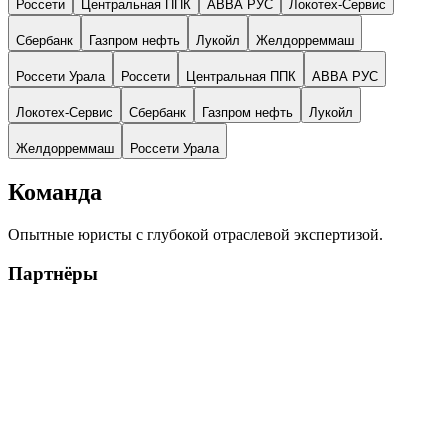
Россети
Центральная ППК
АВВА РУС
Локотех-Сервис
Сбербанк
Газпром нефть
Лукойл
Желдорреммаш
Россети Урала
Россети
Центральная ППК
АВВА РУС
Локотех-Сервис
Сбербанк
Газпром нефть
Лукойл
Желдорреммаш
Россети Урала
Команда
Опытные юристы с глубокой отраслевой экспертизой.
Партнёры
ГО
Гончарова О.В.
Партнёр
Москва