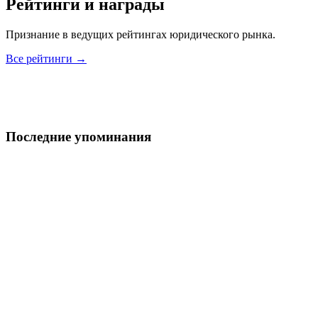
Рейтинги и награды
Признание в ведущих рейтингах юридического рынка.
Все рейтинги →
Последние упоминания
Право.ру
2025
Арбитраж, Банкротство
В I группе лидеров рейтинга ведущих юридических фирм по
арбитражному судопроизводству.
Коммерсантъ
2025
Коммерческие споры
Отмечены в федеральном рейтинге разрешения коммерческих
споров.