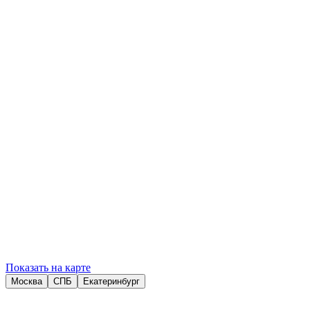
Телефон
+7 (495) 927-0707
E-mail
mos.office@yklaw.ru
Часы работы
Пн–Пт: 9:00–19:00
Сохранить контакт
Оставить заявку
Показать на карте
Москва
СПБ
Екатеринбург